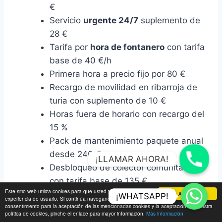
€
Servicio
urgente 24/7
suplemento de
28 €
Tarifa por
hora de fontanero
con tarifa
base de 40 €/h
Primera hora a precio fijo por 80 €
Recargo de movilidad en ribarroja de
turia con suplemento de 10 €
Horas fuera de horario con recargo del
15 %
Pack de mantenimiento paquete anual
desde 240 €
¡LLAMAR AHORA!
Desbloqueo de colector comunitario
con tarifa base de 135 €
Este sitio web utiliza cookies para que usted tenga la mejor
Montaje de electrodoméstico con
Aceptar
¡WHATSAPP!
¡WHATSAPP!
experiencia de usuario. Si continúa navegando está dando su
consentimiento para la aceptación de las mencionadas cookies y la aceptación de nuestra
coste inicial de 95 €
política de cookies, pinche el enlace para mayor información.
Más información
Sustitución de mecanismo interno por