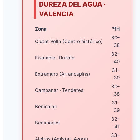
DUREZA DEL AGUA ·
VALENCIA
Zona
°fH
30–
Ciutat Vella (Centro histórico)
38
32–
Eixample · Ruzafa
40
31–
Extramurs (Arrancapins)
39
30–
Campanar · Tendetes
38
31–
Benicalap
39
32–
Benimaclet
41
33–
Algirós (Amistat, Ayora)