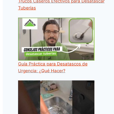
Trucos Caseros Efectivos para Desatascar
Tuberías
Guía Práctica para Desatascos de
Urgencia: ¿Qué Hacer?