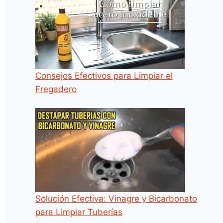
Consejos Efectivos para Limpiar el
Fregadero
Solución Efectiva: Vinagre y Bicarbonato
para Limpiar Tuberías