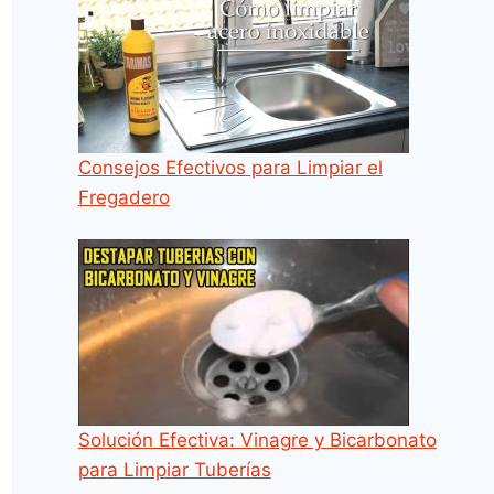
Consejos Efectivos para Limpiar el
Fregadero
Solución Efectiva: Vinagre y Bicarbonato
para Limpiar Tuberías