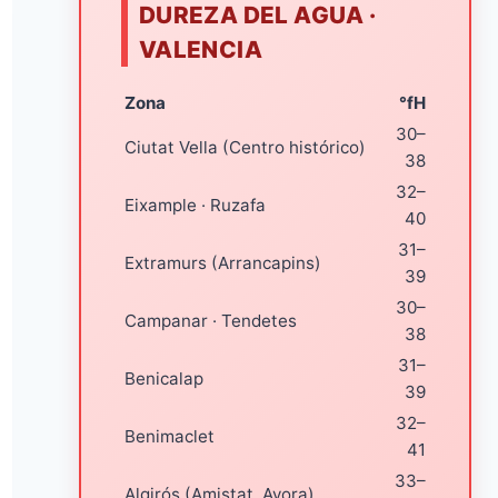
DUREZA DEL AGUA ·
VALENCIA
Zona
°fH
30–
Ciutat Vella (Centro histórico)
38
32–
Eixample · Ruzafa
40
31–
Extramurs (Arrancapins)
39
30–
Campanar · Tendetes
38
31–
Benicalap
39
32–
Benimaclet
41
33–
Algirós (Amistat, Ayora)