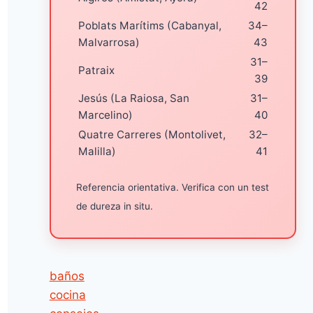
42
Poblats Marítims (Cabanyal,
34–
Malvarrosa)
43
31–
Patraix
39
Jesús (La Raiosa, San
31–
Marcelino)
40
Quatre Carreres (Montolivet,
32–
Malilla)
41
Referencia orientativa. Verifica con un test
de dureza in situ.
baños
cocina