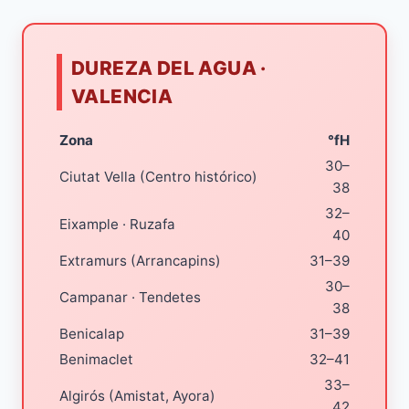
DUREZA DEL AGUA ·
VALENCIA
Zona
°fH
30–
Ciutat Vella (Centro histórico)
38
32–
Eixample · Ruzafa
40
Extramurs (Arrancapins)
31–39
30–
Campanar · Tendetes
38
Benicalap
31–39
Benimaclet
32–41
33–
Algirós (Amistat, Ayora)
42